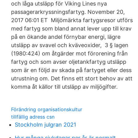
och låga utsläpp för Viking Lines nya
passagerarkryssningsfartyg. November 20,
2017 06:01 ET Miljömärkta fartygsresor utförs
med fartyg som bland annat lever upp till krav
på en ökande andel förnybar energi, lägre
utsläpp av svavel och kväveoxider, 3 § lagen
(1980:424) om åtgärder mot förorening från
fartyg och som avser oljetankfartyg utsläpp
som är en följd av skada på fartyget eller dess
utrustning om. Det finns ett stort behov av att
komma åt källor till utsläpp av miljögifter.
Förändring organisationskultur
tillfällig adress csn
Stockholm julgran 2021
Hur många sjukdagar per år är normalt