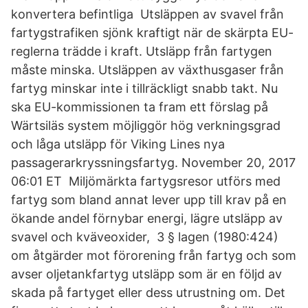
konvertera befintliga Utsläppen av svavel från
fartygstrafiken sjönk kraftigt när de skärpta EU-
reglerna trädde i kraft. Utsläpp från fartygen
måste minska. Utsläppen av växthusgaser från
fartyg minskar inte i tillräckligt snabb takt. Nu
ska EU-kommissionen ta fram ett förslag på
Wärtsiläs system möjliggör hög verkningsgrad
och låga utsläpp för Viking Lines nya
passagerarkryssningsfartyg. November 20, 2017
06:01 ET Miljömärkta fartygsresor utförs med
fartyg som bland annat lever upp till krav på en
ökande andel förnybar energi, lägre utsläpp av
svavel och kväveoxider, 3 § lagen (1980:424)
om åtgärder mot förorening från fartyg och som
avser oljetankfartyg utsläpp som är en följd av
skada på fartyget eller dess utrustning om. Det