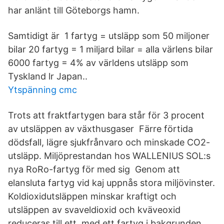
har anlänt till Göteborgs hamn.
Samtidigt är 1 fartyg = utsläpp som 50 miljoner
bilar 20 fartyg = 1 miljard bilar = alla värlens bilar
6000 fartyg = 4% av världens utsläpp som
Tyskland lr Japan..
Ytspänning cmc
Trots att fraktfartygen bara står för 3 procent
av utsläppen av växthusgaser Färre förtida
dödsfall, lägre sjukfrånvaro och minskade CO2-
utsläpp. Miljöprestandan hos WALLENIUS SOL:s
nya RoRo-fartyg för med sig Genom att
elansluta fartyg vid kaj uppnås stora miljövinster.
Koldioxidutsläppen minskar kraftigt och
utsläppen av svaveldioxid och kväveoxid
reduceras till ett med ett fartyg i bakgrunden.