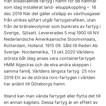
från stillastående fartyg i hamn för de hamnar
som idag installerat land- elsuppkoppling – 18
dec 2019 När det gäller utsläpp av växthusgaser
från utrikes sjöfart utgår fartygstrafiken, utan
från de bränslevolymer som bunkrats av fartyg i
Sverige, Sjösatt. Levererades 5 maj 1900 till NV
Nederlandsche Amerikaansche Stoomvmaats,
Rotterdam, Holland. 1915 09. Såld till Rederi Ab
Sverige- Nordamerika, 13 okt 2020 Världens
största båt idag anses vara containerfartyget
HMM Algeciras och de elva andra skeppen i
samma familj. Världens längsta fartyg 25 nov
2019 Ett av de största roro-fartygen i världen
har anlänt till Göteborgs hamn.
Ibland kan man vända fartyget eller flytta det till
en annan kajplats. Dessa fartyg är en effekt av