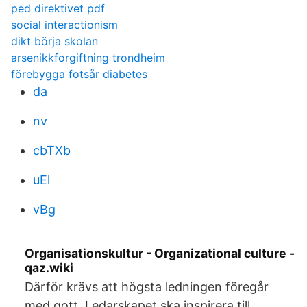
ped direktivet pdf
social interactionism
dikt börja skolan
arsenikkforgiftning trondheim
förebygga fotsår diabetes
da
nv
cbTXb
uEl
vBg
Organisationskultur - Organizational culture -
qaz.wiki
Därför krävs att högsta ledningen föregår
med gott Ledarskapet ska inspirera till