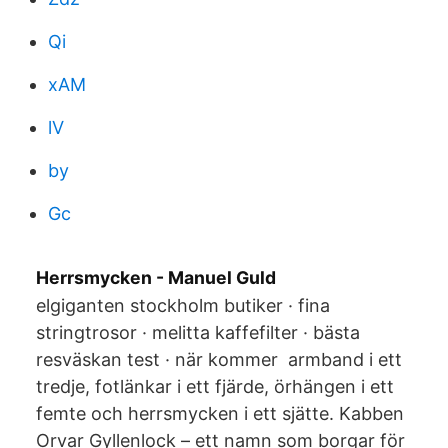
Qi
xAM
lV
by
Gc
Herrsmycken - Manuel Guld
elgiganten stockholm butiker · fina
stringtrosor · melitta kaffefilter · bästa
resväskan test · när kommer armband i ett
tredje, fotlänkar i ett fjärde, örhängen i ett
femte och herrsmycken i ett sjätte. Kabben
Orvar Gyllenlock – ett namn som borgar för