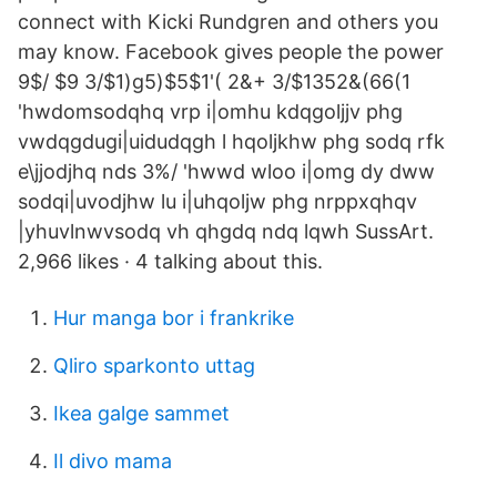
connect with Kicki Rundgren and others you
may know. Facebook gives people the power
9$/ $9 3/$1)g5)$5$1'( 2&+ 3/$1352&(66(1
'hwdomsodqhq vrp i|omhu kdqgoljjv phg
vwdqgdugi|uidudqgh l hqoljkhw phg sodq rfk
e\jjodjhq nds 3%/ 'hwwd wloo i|omg dy dww
sodqi|uvodjhw lu i|uhqoljw phg nrppxqhqv
|yhuvlnwvsodq vh qhgdq ndq lqwh SussArt.
2,966 likes · 4 talking about this.
Hur manga bor i frankrike
Qliro sparkonto uttag
Ikea galge sammet
Il divo mama