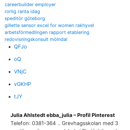
careerbuilder employer
rorlig ranta idag
speditör göteborg
gillette sensor excel for women rakhyvel
arbetsförmedlingen rapport etablering
redovisningskonsult mölndal
QFJo
oQ
VNjC
vGKHP
tJY
Julia Ahlstedt ebba_julia – Profil Pinterest
Telefon: 0381-364 .. Grevhagsskolan med 3