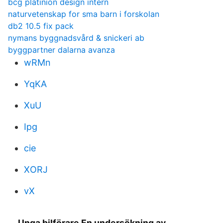
bcg platinion design intern
naturvetenskap for sma barn i forskolan
db2 10.5 fix pack
nymans byggnadsvård & snickeri ab
byggpartner dalarna avanza
wRMn
YqKA
XuU
Ipg
cie
XORJ
vX
Unga bilförare En undersökning av